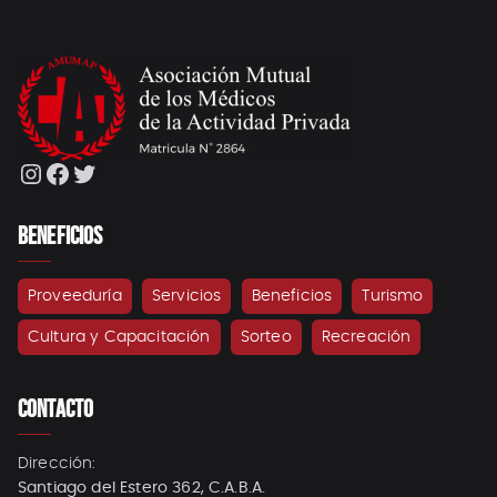
Instagram
Facebook
Twitter
BENEFICIOS
Proveeduría
Servicios
Beneficios
Turismo
Cultura y Capacitación
Sorteo
Recreación
CONTACTO
Dirección:
Santiago del Estero 362, C.A.B.A.