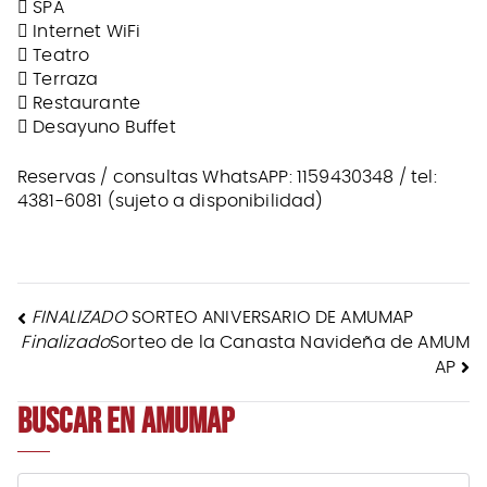
 SPA
 Internet WiFi
 Teatro
 Terraza
 Restaurante
 Desayuno Buffet
Reservas / consultas WhatsAPP: 1159430348 / tel:
4381-6081 (sujeto a disponibilidad)
NAVEGACIÓN
FINALIZADO
SORTEO ANIVERSARIO DE AMUMAP
Finalizado
Sorteo de la Canasta Navideña de AMUM
DE
AP
BUSCAR EN AMUMAP
ENTRADAS