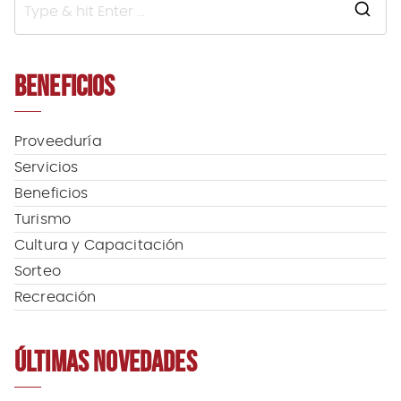
S
e
a
BENEFICIOS
r
c
h
f
Proveeduría
o
Servicios
r
Beneficios
:
Turismo
Cultura y Capacitación
Sorteo
Recreación
ÚLTIMAS NOVEDADES