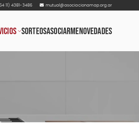
54 11) 4381-3486
mutual@asociacionamap.org.ar
VICIOS
SORTEOS
ASOCIARME
NOVEDADES