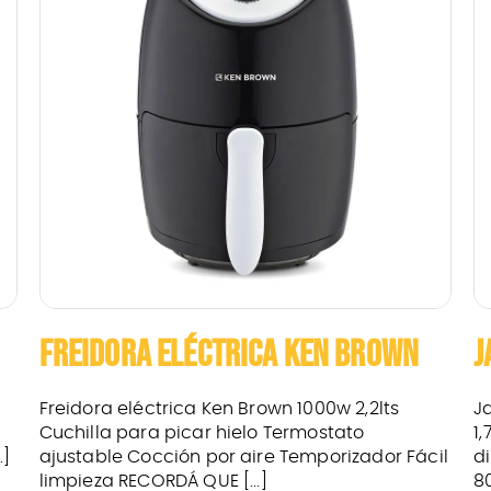
FREIDORA ELÉCTRICA KEN BROWN
J
Freidora eléctrica Ken Brown 1000w 2,2lts
J
Cuchilla para picar hielo Termostato
1
.]
ajustable Cocción por aire Temporizador Fácil
d
limpieza RECORDÁ QUE [...]
80