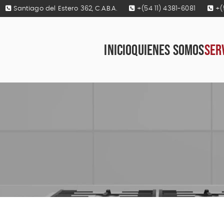
Santiago del Estero 362, C.A.B.A.
+(54 11) 4381-6081
+(
INICIO
QUIENES SOMOS
SER