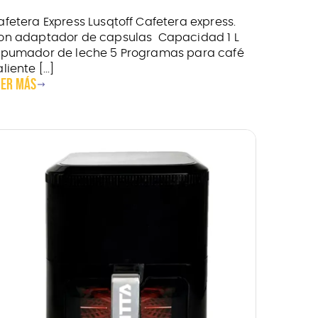
afetera Express Lusqtoff Cafetera express.
on adaptador de capsulas Capacidad 1 L
spumador de leche 5 Programas para café
liente [...]
eer más