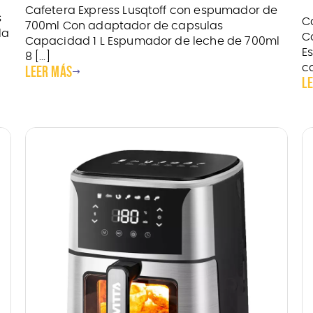
Cafetera Express Lusqtoff con espumador de
s
C
700ml Con adaptador de capsulas
la
C
Capacidad 1 L Espumador de leche de 700ml
E
8 [...]
ca
Leer más
L