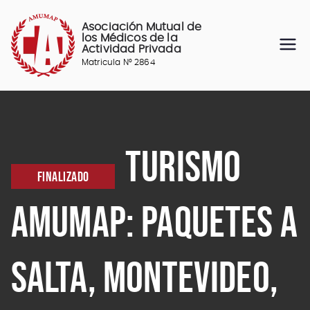
Saltar
al
Asociación Mutual de
contenido
los Médicos de la
Actividad Privada
Matricula N° 2864
TURISMO
FINALIZADO
AMUMAP: PAQUETES A
SALTA, MONTEVIDEO,