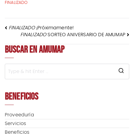
FINALIZADO
NAVEGACIÓN
FINALIZADO
¡Próximamente!
FINALIZADO
SORTEO ANIVERSARIO DE AMUMAP
DE
BUSCAR EN AMUMAP
ENTRADAS
S
e
a
BENEFICIOS
r
c
h
f
Proveeduría
o
Servicios
r
Beneficios
: