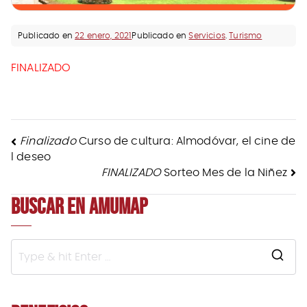
Publicado en
22 enero, 2021
Publicado en
Servicios
.
Turismo
FINALIZADO
NAVEGACIÓN
Finalizado
Curso de cultura: Almodóvar, el cine de
l deseo
DE
FINALIZADO
Sorteo Mes de la Niñez
BUSCAR EN AMUMAP
ENTRADAS
S
e
a