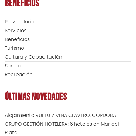
BENEFICIOS
r
c
h
f
Proveeduría
o
Servicios
r
Beneficios
:
Turismo
Cultura y Capacitación
Sorteo
Recreación
ÚLTIMAS NOVEDADES
Alojamiento VULTUR: MINA CLAVERO, CÓRDOBA
GRUPO GESTIÓN HOTELERA: 6 hoteles en Mar del
Plata