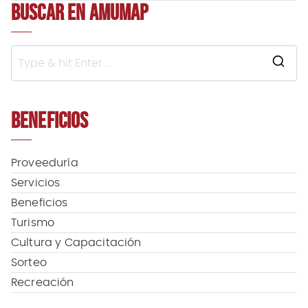
DE
BUSCAR EN AMUMAP
ENTRADAS
S
e
a
BENEFICIOS
r
c
h
f
Proveeduría
o
Servicios
r
Beneficios
:
Turismo
Cultura y Capacitación
Sorteo
Recreación