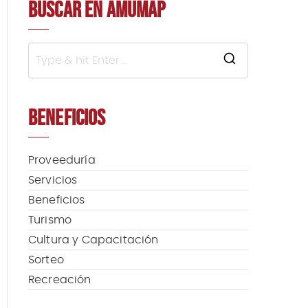
BUSCAR EN AMUMAP
S
e
a
BENEFICIOS
r
c
h
f
Proveeduría
o
Servicios
r
Beneficios
:
Turismo
Cultura y Capacitación
Sorteo
Recreación