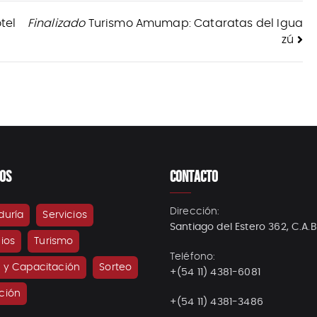
tel
Finalizado
Turismo Amumap: Cataratas del Igua
zú
IOS
CONTACTO
Dirección:
duría
Servicios
Santiago del Estero 362, C.A.B
ios
Turismo
Teléfono:
a y Capacitación
Sorteo
+(54 11) 4381-6081
ción
+(54 11) 4381-3486