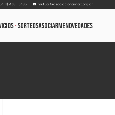
54 11) 4381-3486
mutual@asociacionamap.org.ar
VICIOS
SORTEOS
ASOCIARME
NOVEDADES