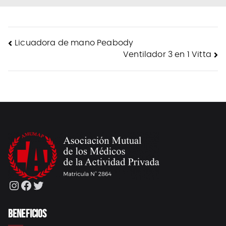
NAVEGACIÓN
Licuadora de mano Peabody
Ventilador 3 en 1 Vitta
DE
ENTRADAS
Instagram
Facebook
Twitter
BENEFICIOS