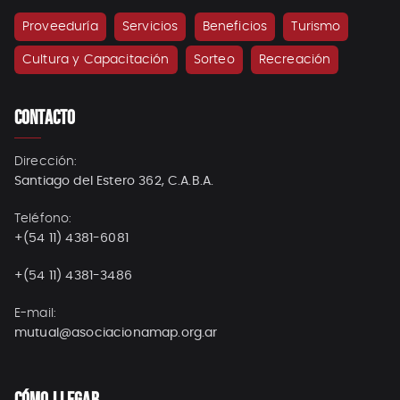
Proveeduría
Servicios
Beneficios
Turismo
Cultura y Capacitación
Sorteo
Recreación
CONTACTO
Dirección:
Santiago del Estero 362, C.A.B.A.
Teléfono:
+(54 11) 4381-6081
+(54 11) 4381-3486
E-mail:
mutual@asociacionamap.org.ar
CÓMO LLEGAR