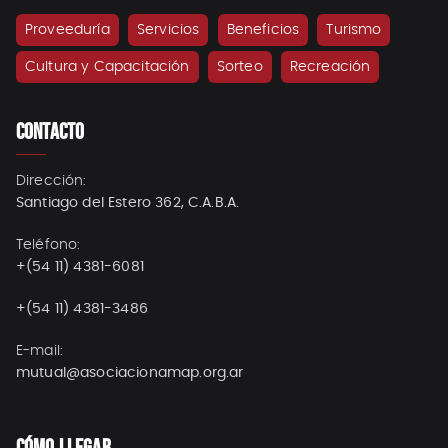
Proveeduría
Servicios
Beneficios
Turismo
Cultura y Capacitación
Sorteo
Recreación
CONTACTO
Dirección:
Santiago del Estero 362, C.A.B.A.
Teléfono:
+(54 11) 4381-6081
+(54 11) 4381-3486
E-mail:
mutual@asociacionamap.org.ar
CÓMO LLEGAR